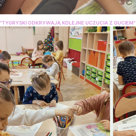
"TYGRYSKI ODKRYWAJĄ KOLEJNE UCZUCIA Z GUCIEM"